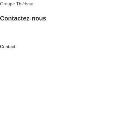
Groupe Thiébaut
Contactez-nous
Pour plus d’informations ? Complétez ce formulaire et vous serez redir
Contact