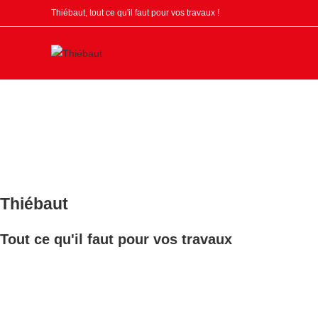
Skip
Thiébaut, tout ce qu'il faut pour vos travaux !
to
content
Thiébaut
Tout ce qu'il faut pour vos travaux
Nous sommes une
entreprise familiale
active depuis 3 générations 