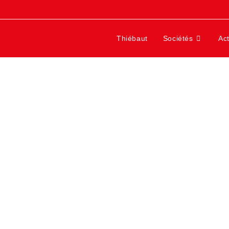
Thiébaut
Sociétés
Act
Bienvenue sur notre website.
dans les
fournitures et services aux entreprises de constructions
e