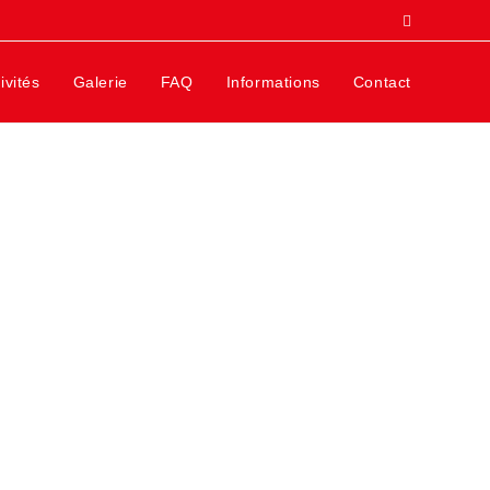
ivités
Galerie
FAQ
Informations
Contact
t plus largement à l’industrie et aux particuliers. Vous trouverez sur ce